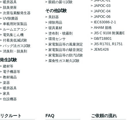
JAPOC-01
暖房器具
眼鏡の曇り試験
JAPOC-03
脱臭便座
その他試験
JAPOC-04
次亜塩素酸発生器
JAPOC-06
美顔器
UV除菌器
IEC63086-2-1
掃除用品
車載用対策製品
AHAM 規格
寝具素材
ルームエアコン
JIS C 9108 附属書E
塗布剤・噴霧剤
電気集じん機
GB/T18801
環境センサ
付着臭低減試験
JIS R1701, R1751
家電製品等の風量測定
バッグ法ガス試験
JEM1426
家電製品等の騒音測定
消臭剤・脱臭剤
家電製品等の防汚試験
発生試験
腐食性ガス耐久試験
建材等
電子機器等
教材備品
楽器
暖房器具
家具
住設機器
リクルート
FAQ
ご依頼の流れ