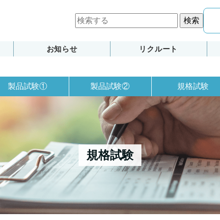
検索
お知らせ
リクルート
製品試験①
製品試験②
規格試験
規格試験