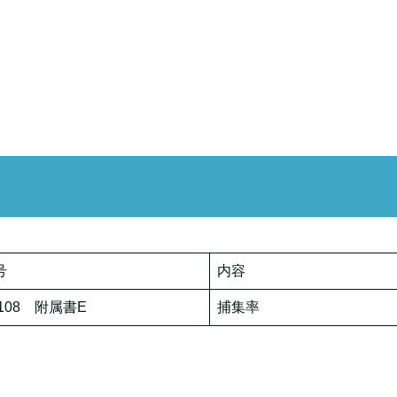
号
内容
 9108 附属書E
捕集率