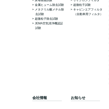
床堆積塵試験
サイクロンフィルタ
金属ヒューム除去試験
超微粒子試験
メタクリル酸メチル除
キャビンエアフィルタ
去試験
（自動車用フィルタ）
超微粒子除去試験
JEMA空気清浄機認証
試験
会社情報
お知らせ