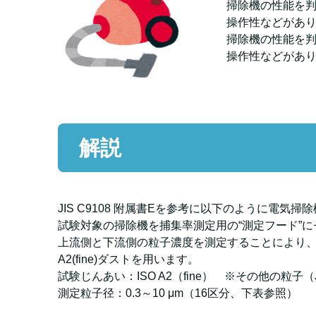
掃除機の性能を
操作性などがあ
掃除機の性能を
操作性などがあ
解説
JIS C9108 附属書Eを参考に以下のように電気
試験対象の掃除機を捕集率測定用の“測定フード”
上流側と下流側の粒子濃度を測定することにより、
A2(fine)ダストを用います。
試験じんあい：ISO A2（fine） ※その他の粒
測定粒子径：0.3～10 μm（16区分、下表参照）