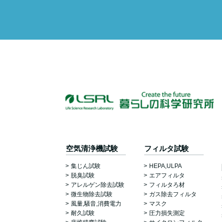
空気清浄機試験
フィルタ試験
集じん試験
HEPA,ULPA
脱臭試験
エアフィルタ
アレルゲン除去試験
フィルタろ材
微生物除去試験
ガス除去フィルタ
風量,騒音,消費電力
マスク
耐久試験
圧力損失測定