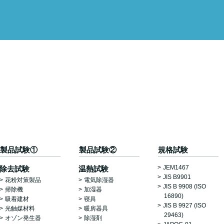
製品試験①
製品試験②
規格試験
JEM1467
除去試験
温熱試験
JIS B9901
花粉対策製品
電気除湿器
JIS B 9908 (ISO
掃除機
加湿器
16890)
吸着建材
寝具
JIS B 9927 (ISO
光触媒材料
暖房器具
29463)
オゾン発生器
除湿剤