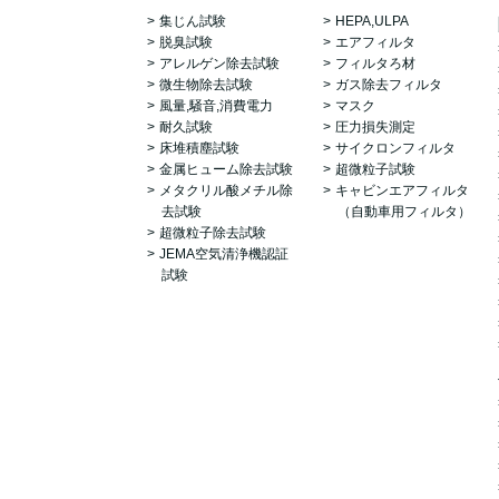
集じん試験
HEPA,ULPA
脱臭試験
エアフィルタ
アレルゲン除去試験
フィルタろ材
微生物除去試験
ガス除去フィルタ
風量,騒音,消費電力
マスク
耐久試験
圧力損失測定
床堆積塵試験
サイクロンフィルタ
金属ヒューム除去試験
超微粒子試験
メタクリル酸メチル除
キャビンエアフィルタ
去試験
（自動車用フィルタ）
超微粒子除去試験
JEMA空気清浄機認証
試験