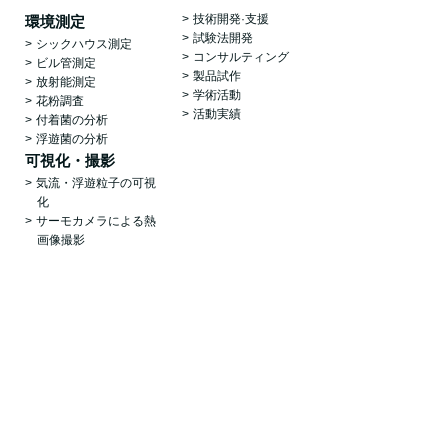
技術開発·支援
環境測定
試験法開発
シックハウス測定
コンサルティング
ビル管測定
製品試作
放射能測定
学術活動
花粉調査
活動実績
付着菌の分析
浮遊菌の分析
可視化・撮影
気流・浮遊粒子の可視
化
サーモカメラによる熱
画像撮影