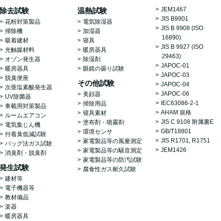
JEM1467
除去試験
温熱試験
JIS B9901
花粉対策製品
電気除湿器
JIS B 9908 (ISO
掃除機
加湿器
16890)
吸着建材
寝具
JIS B 9927 (ISO
光触媒材料
暖房器具
29463)
オゾン発生器
除湿剤
JAPOC-01
暖房器具
眼鏡の曇り試験
JAPOC-03
脱臭便座
その他試験
JAPOC-04
次亜塩素酸発生器
JAPOC-06
美顔器
UV除菌器
IEC63086-2-1
掃除用品
車載用対策製品
AHAM 規格
寝具素材
ルームエアコン
JIS C 9108 附属書E
塗布剤・噴霧剤
電気集じん機
GB/T18801
環境センサ
付着臭低減試験
JIS R1701, R1751
家電製品等の風量測定
バッグ法ガス試験
JEM1426
家電製品等の騒音測定
消臭剤・脱臭剤
家電製品等の防汚試験
発生試験
腐食性ガス耐久試験
建材等
電子機器等
教材備品
楽器
暖房器具