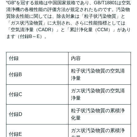
“GB”を冠する規格は中国国家規格であり、GB/T18801は空気
清浄機の各種性能の評価方法が規定されたものです。汚染物
質除去性能に関しては、除去対象は「粒子状汚染物質」と
「ガス状汚染物質」に大別され、さらに性能指標としては
「空気清浄量（CADR）」と「累計浄化量（CCM）」があり
ます（付録B～E）。
付録
内容
粒子状汚染物質の空気清
付録B
浄量
ガス状汚染物質の空気清
付録C
浄量
粒子状汚染物質の累積浄
付録D
化量
ガス状汚染物質の累積浄
付録E