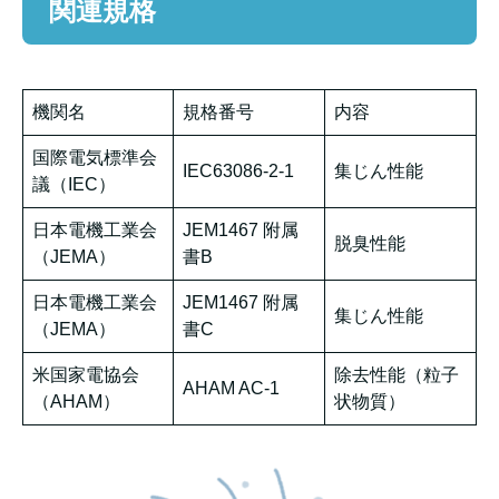
関連規格
機関名
規格番号
内容
国際電気標準会
IEC63086-2-1
集じん性能
議（IEC）
日本電機工業会
JEM1467 附属
脱臭性能
（JEMA）
書B
日本電機工業会
JEM1467 附属
集じん性能
（JEMA）
書C
米国家電協会
除去性能（粒子
AHAM AC-1
（AHAM）
状物質）