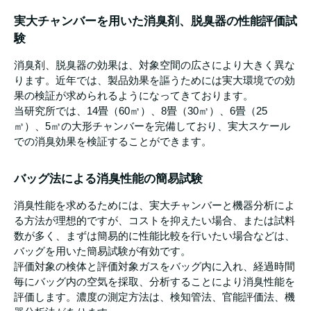
実大チャンバーを用いた消臭剤、脱臭器の性能評価試
験
消臭剤、脱臭器の効果は、対象空間の広さにより大きく異な
ります。近年では、製品効果を謳うためには実大環境での効
果の検証が求められるようになってきております。
当研究所では、14畳（60㎥）、8畳（30㎥）、6畳（25
㎥）、5㎥の大形チャンバーを完備しており、実大スケール
での消臭効果を検証することができます。
バッグ法による消臭性能の簡易試験
消臭性能を求めるためには、実大チャンバーと機器分析によ
る方法が理想的ですが、コストを抑えたい場合、または試料
数が多く、まずは簡易的に性能比較を行いたい場合などは、
バッグを用いた簡易試験が有効です。
評価対象の検体と評価対象ガスをバッグ内に入れ、経過時間
毎にバッグ内の空気を採取、分析することにより消臭性能を
評価します。濃度の測定方法は、検知管法、官能評価法、機